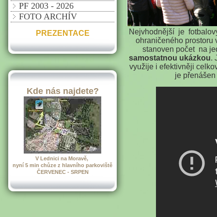
PF 2003 - 2026
FOTO ARCHÍV
Nejvhodnější je fotbalový
PREZENTACE
ohraničeného prostoru v
stanoven počet na j
samostatnou ukázkou
.
využije i efektivněji celk
je přenášen 
Kde nás najdete?
V Lednici na Moravě,
nyní 5 min chůze z hlavního parkoviště
ČERVENEC - SRPEN