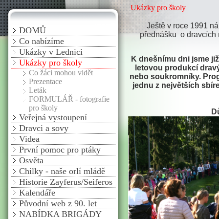
Ukázky pro školy
Ještě v roce 1991 n
DOMŮ
přednášku o dravcích n
Co nabízíme
Ukázky v Lednici
K dnešnímu dni
jsme ji
Ukázky pro školy
letovou produkcí dravý
Co žáci mohou vidět
nebo soukromníky. Prog
Prezentace
jednu z největších sbír
Leták
FORMULÁŘ - fotografie
pro školy
Dů
Veřejná vystoupení
Dravci a sovy
Videa
První pomoc pro ptáky
Osvěta
Chilky - naše orlí mládě
Historie Zayferus/Seiferos
Kalendáře
Původní web z 90. let
NABÍDKA BRIGÁDY