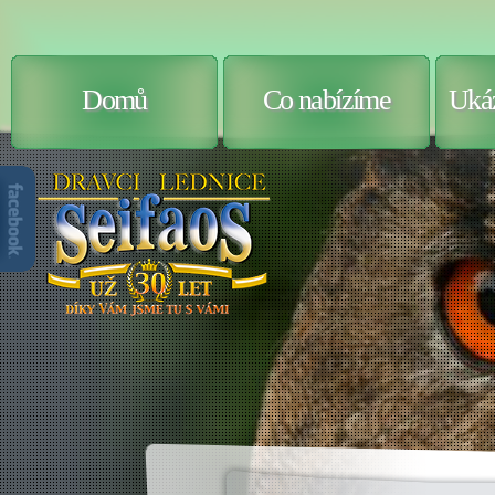
Domů
Co nabízíme
Ukáz